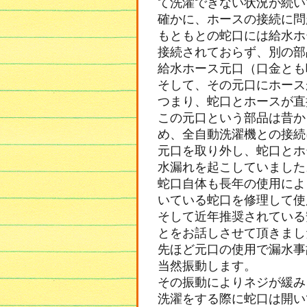
て洗濯できない状況が続い
確かに、ホースの接続に問
もともとの蛇口には給水ホ
接続されておらず、別の部
給水ホース元口（口金とも
そして、その元口にホース
つまり、蛇口とホースが直
この元口という部品は昔か
め、全自動洗濯機との接続
元口を取り外し、蛇口とホ
水漏れを起こしていました
蛇口自体も長年の使用によ
いている蛇口を修理して使
そして近年推奨されている
とをお話しさせて頂きまし
先ほど元口の使用で漏水事
当然振動します。
その振動によりネジが緩み
洗濯をする際に蛇口は開い