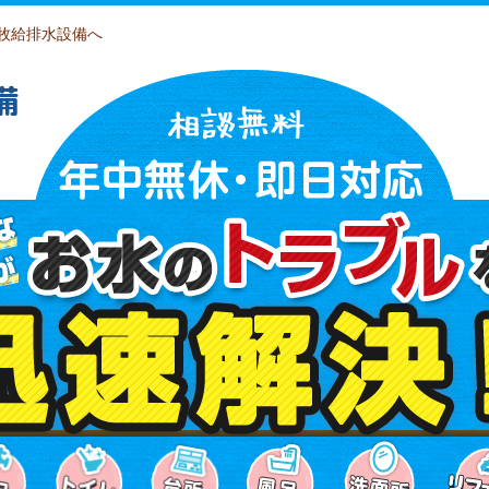
牧給排水設備へ
備