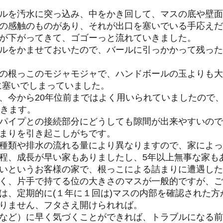
ルを汚水に突っ込み、中をかき回して、マスの底や壁面
の感触のものがあり、それが出口を塞いでいる手応えだ
が下がってきて、ゴゴーっと流れていきました。
ルをかませておいたので、バールに引っかかって残った
の根っこのモジャモジャで、ハンドボールの玉よりも大
に塞いでしまっていました。
、今から20年位前まではよく用いられていましたので
できます。
パイプとの接続部分にどうしても隙間が出来やすいので
まりを引き起こしがちです。
種類や排水の流れる量により異なりますので、家によっ
程、成長が早い家もありましたし、5年以上無事な家も
いというお客様の家で、根っこによる詰まりに遭遇した
く、片手で持てる位の大きさのマスが一般的ですが、ご
は、定期的に(１年に１回は)マスの内部を確認された方
りません、フタさえ開けられれば。
など）に早く気づくことができれば、トラブルになる前