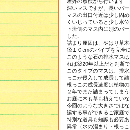
屋外の点検から行います
深いマスですが、長いバー
マスの出口付近は少し固め
くいじっていると少し水位
下流側のマス内に別のバー
した。
詰まり原因は、やはり草木
径１０cmのパイプを完全
このような石の排水マスは
れば築20年以上だと判断
このタイプのマスは、排水
っこが侵入して成長して詰
根っこの成長速度は植物の
２年でまた詰まってしまう
お庭に木も草も植えていな
今回のような大きさではな
認する事ができるご家庭で
特別な道具も知識も必要あ
異常（水の溜まり・根っこ