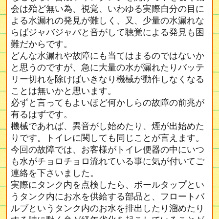
会は殆ど無い為、視覚、いわゆる実際自分の目に
よる水漏れの発見が難しく、又、少量の水漏れな
らばジャバジャバと音がして聴覚による発見も困
難だからです。
どんな水漏れや故障にも当てはまるのではないか
と思うのですが、急に大量の水が漏れたりバッテ
リー切れを除けばいきなり機械が動作しなくなる
ことは無いかと思います。
必ずと言ってもよいほど何かしらの故障の前兆が
有るはずです。
機械であれば、異音がし始めたり、煙が出始めた
りです。トイレに関しても同じことが言えます。
今回の故障では、お客様がトイレ便器の中にいつ
も水がチョロチョロ流れている事に気が付いてご
連絡を下さいました。
実際にタンク内を点検したら、ボールタップとい
うタンク内にお水を供給する部品と、フロートバ
ルブというタンク内のお水を排出したり溜めたり