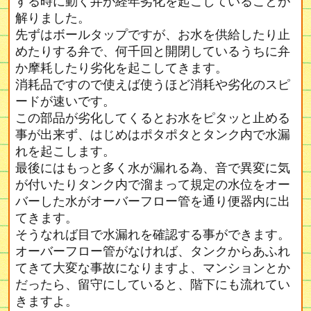
する時に動く弁が経年劣化を起こしていることが
解りました。
先ずはボールタップですが、お水を供給したり止
めたりする弁で、何千回と開閉しているうちに弁
か摩耗したり劣化を起こしてきます。
消耗品ですので使えば使うほど消耗や劣化のスピ
ードが速いです。
この部品が劣化してくるとお水をピタッと止める
事が出来ず、はじめはポタポタとタンク内で水漏
れを起こします。
最後にはもっと多く水が漏れる為、音で異変に気
が付いたりタンク内で溜まって規定の水位をオー
バーした水がオーバーフロー管を通り便器内に出
てきます。
そうなれば目で水漏れを確認する事ができます。
オーバーフロー管がなければ、タンクからあふれ
てきて大変な事故になりますよ、マンションとか
だったら、留守にしていると、階下にも流れてい
きますよ。