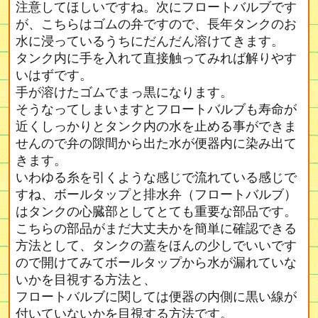
注意してほしいですね。次にフロートバルブです
が、こちらはゴムの弁ですので、長年タンクのお
水に浸っているうちにだんだん溶けてきます。
タンク内に手を入れて直接触ってみれば解りやす
いはずです。
手が溶けたゴムでまっ黒になります。
そうなってしまいますとフロートバルブも寿命が
近くしっかりとタンク内の水を止める事ができま
せんので弁の隙間から出た水が便器内に染み出て
きます。
いわゆる糸を引くような感じで流れている感じで
すね、ボールタップと排水弁（フロートバルブ）
はタンクの心臓部としてとても重要な部品です。
こちらの部品がまだ大丈夫かを簡単に確認できる
方法として、タンクの蓋をほんの少しでいいです
ので開けてみてボールタップから水が漏れていな
いかを目視する方法と、
フロートバルブに関しては便器の内側に黒い線が
付いていないかを目視する方法です。