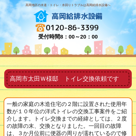
高岡地区の水道・トイレ・水回りトラブルは高岡給排水設備へ
高岡給排水設備
0120-86-3399
受付時間8：00～20：00
高岡市太田Ｗ様邸 トイレ交換依頼です
一般の家庭の木造住宅の２階に設置された使用年
数が１０年位の洋式トイレの交換工事案件をご紹
介します。トイレ交換までの経緯としては、２度
の故障の末、交換となりました。一回目の故障
は、３か月位前に便器の周りが濡れているので修