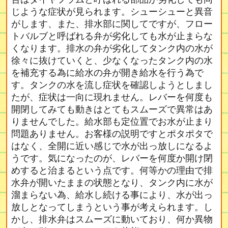
じような症状が見られます。シューシューと異音
がします、また、排水部に関してですが、フロー
トバルブと呼ばれる弁が劣化しても水が止まらな
くなります。排水の弁が劣化してタンク内の水が
徐々に抜けていくと、少なくなったタンク内の水
を補充する為に給水の弁が開き給水を行う為で
す。タンクの水を流し症状を確認しようとしまし
たが、症状は一向に現れません。レバーを何度も
開閉してみても動きはとてもスムーズで異常はあ
りませんでした。給水部も定位置でお水が止まり
問題ありません。お客様の説明ですとポタポタで
はなく、全開に近い感じで水が出っ放しになるよ
うです。気になったのが、レバーを何度か開け閉
めすると治まるという点です。何等かの理由で排
水弁が開いたままの状態となり、タンク内に水が
溜まらない為、給水し続ける事により、水が出っ
放しとなってしまうという事が考えられます。し
かし、排水弁はスムーズに動いており、何か異物