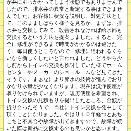
が弁に引っかかってしまう状態でもありませんで
したので、排水弁の異常と断定する事はできませ
んでした。お客様に状況を説明し、対処方法とし
て、このまましばらく様子を見るか、まずは、排
水弁を交換してみて、改善されなければ給水部も
交換するという方法を提案しました。すると、完
全に修理ができるまで時間がかかるのは避けた
く、毎日使うところなので、修理に追われるくら
いなら新しくしたいと言われました。どうやら少
し前からトイレの交換も検討していた様でホーム
センターやメーカーのショールームなど見てきた
そうです。まぁなにより節水の技術が進んでおり
かなり水量が少なくなります、現在は洗浄便座が
取り付けられていますが、暖房便座を希望され、
トイレ交換の見積もりを提出したところ、金額が
折り合ったそうで、当社にトイレ交換を発中して
頂くことになりました。やはり１０年経つとあち
こちと不具合や故障が出てきますので、故障が続
いた際は新品に交換するのも良いかと思います。