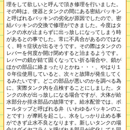
理をして欲しいと呼んで頂き修理を行いました。
その時は、便器とタンクの間にある密結パッキン
と呼ばれるパッキンの劣化が原因でしたので、密
結パッキンの交換で修理ができました。今度はタ
ンクの水が止まらずに出っ放しになってしまう時
があるとの事でした。常に不具合があるのではな
く、時々症状が出るそうです。その際はタンクの
レバーを何度か開け閉めすると治まるようです。
レバーの鎖が錆て固くなってい折る場合や、鎖が
ほかの部品に絡まったりとかね・・・、やはり１
０年位使用していると、次々と故障が発生してく
るみたいです。どこの部品が悪いのかを調べる為
に、実際タンク内を点検することにしました。タ
ンクの水が出っ放しになる場合ですが、大体が給
水部分か排水部品の故障です。給水配管では、ボ
ールタップと呼ばれる弁（いわゆるパッキンのこ
とです）が摩耗を起こし、水をしっかり止める事
ができず止水不良となります。新しいタンクの場
合はダイヤフラムと呼ばれる部品が劣化しても同