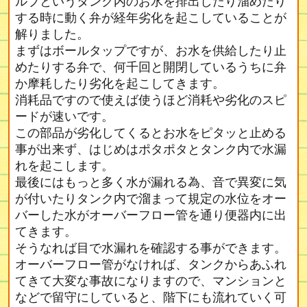
ルブというタンク内のお水を排出したり溜めたり
する時に動く弁が経年劣化を起こしていることが
解りました。
まずはボールタップですが、お水を供給したり止
めたりする弁で、何千回と開閉しているうちに弁
か摩耗したり劣化を起こしてきます。
消耗品ですので使えば使うほど消耗や劣化のスピ
ードが速いです。
この部品が劣化してくるとお水をピタッと止める
事が出来ず、はじめはポタポタとタンク内で水漏
れを起こします。
最後にはもっと多く水が漏れる為、音で異変に気
が付いたりタンク内で溜まって規定の水位をオー
バーした水がオーバーフロー管を通り便器内に出
てきます。
そうなれば目で水漏れを確認する事ができます。
オーバーフロー管がなければ、タンクからあふれ
てきて大変な事故になりますので、マンションと
などで留守にしていると、階下にも流れていく可