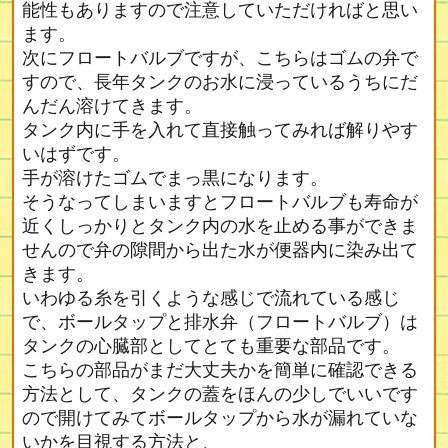
能性もありますので注意していただければと思い
ます。
次にフロートバルブですが、こちらはゴムの弁で
すので、長年タンクのお水に浸っているうちにだ
んだん溶けてきます。
タンク内に手を入れて直接触ってみれば解りやす
いはずです。
手が溶けたゴムでまっ黒になります。
そうなってしまいますとフロートバルブも寿命が
近くしっかりとタンク内の水を止める事ができま
せんので弁の隙間から出た水が便器内に染み出て
きます。
いわゆる糸を引くような感じで流れている感じ
で、ボールタップと排水弁（フロートバルブ）は
タンクの心臓部としてとても重要な部品です。
こちらの部品がまだ大丈夫かを簡単に確認できる
方法として、タンクの蓋をほんの少しでいいです
ので開けてみてボールタップから水が漏れていな
いかを目視する方法と、