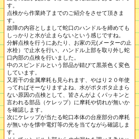
す。
点検から作業終了までのご紹介をさせて頂きま
す。
故障の内容としまして蛇口のハンドルを締めても
しっかりと水が止まらないという感じですね。
分解点検を行うにあたり、お家の元(メーターの止
水栓）で止水を行い、ハンドル上部を取り外し蛇
口内部の点検を行いました。
中のスピンドルという部品が錆びて黒茶色く変色
しています。
又若干の金属摩耗も見られます、やはり２０年使
ってればそーなりますよね、水がポタポタ止まら
ない原因の点検として、皆さんがよくパッキンと
言われる部品（ケレップ）に摩耗や切れが無いか
を確認します。
次にケレップが当たる蛇口本体の台座部分の摩耗
が無いかを懐中電灯等の光を当てながら確認しま
す。