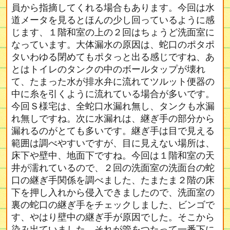
員から指摘してくれる場合もあります。今回は水
道メータを見るとほんの少し回っているように感
じます、１階和室の上の２回はちょうど洗面室に
なっています。大体漏水の原因は、蛇口のポタポ
タいわゆる閉めてもポタっと出る感じですね、あ
とはトイレのタンクの中のボールタップが壊れ
て、たまった水が排水弁に流れてツルット便器の
中に糸を引くように流れている場合が多いです。
今回Ｓ様宅は、全蛇口水漏れ無し、タンクも水漏
れ無しですね。次に水漏れは、継ぎ手の部分から
漏れるのがとても多いです。継ぎ手は目で見える
範囲は調べやすいですが、目に見えない場所は、
床下や壁中、地面下ですね。今回は１階和室の天
井が濡れているので、２回の洗面室の洗面台の蛇
口の継ぎ手関係を調べました、たまたま２階の床
下を押し入れから侵入できましたので、洗面室の
裏の蛇口の継ぎ手をチェックしました、ビンゴで
す、やはり壁中の継ぎ手が原因でした。そこから
染み出ていました、それが管をつたって一番下に