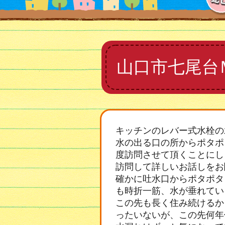
山口市七尾台
キッチンのレバー式水栓の
水の出る口の所からポタポ
度訪問させて頂くことにし
訪問して詳しいお話しをお
確かに吐水口からポタポタ
も時折一筋、水が垂れてい
この先も長く住み続けるか
ったいないが、この先何年