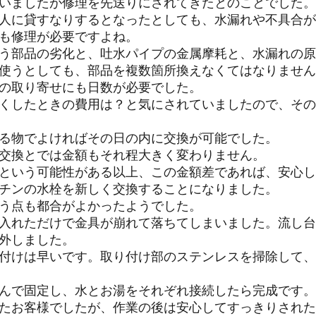
いましたが修理を先送りにされてきたとのことでした。
人に貸すなりするとなったとしても、水漏れや不具合が
も修理が必要ですよね。
う部品の劣化と、吐水パイプの金属摩耗と、水漏れの原
使うとしても、部品を複数箇所換えなくてはなりません
の取り寄せにも日数が必要でした。
くしたときの費用は？と気にされていましたので、その
る物でよければその日の内に交換が可能でした。
交換とでは金額もそれ程大きく変わりません。
という可能性がある以上、この金額差であれば、安心し
チンの水栓を新しく交換することになりました。
う点も都合がよかったようでした。
入れただけで金具が崩れて落ちてしまいました。流し台
外しました。
付けは早いです。取り付け部のステンレスを掃除して、
んで固定し、水とお湯をそれぞれ接続したら完成です。
たお客様でしたが、作業の後は安心してすっきりされた