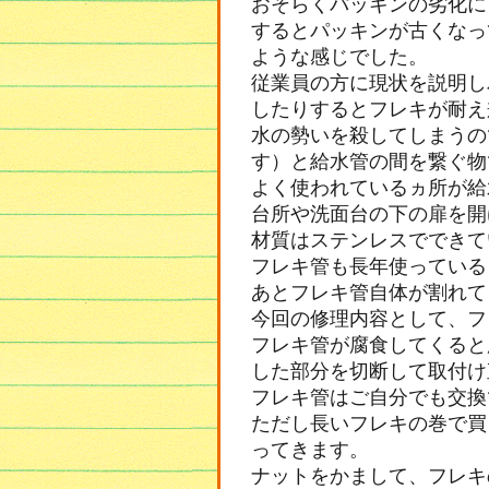
おそらくパッキンの劣化に
するとパッキンが古くなっ
ような感じでした。
従業員の方に現状を説明し
したりするとフレキが耐え
水の勢いを殺してしまうの
す）と給水管の間を繋ぐ物
よく使われているヵ所が給
台所や洗面台の下の扉を開
材質はステンレスでできて
フレキ管も長年使っている
あとフレキ管自体が割れて
今回の修理内容として、フ
フレキ管が腐食してくると
した部分を切断して取付け
フレキ管はご自分でも交換
ただし長いフレキの巻で買
ってきます。
ナットをかまして、フレキ