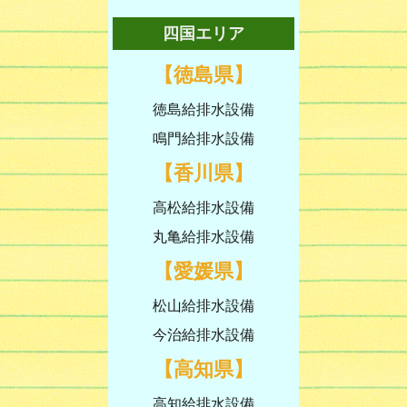
四国エリア
【徳島県】
徳島給排水設備
鳴門給排水設備
【香川県】
高松給排水設備
丸亀給排水設備
【愛媛県】
松山給排水設備
今治給排水設備
【高知県】
高知給排水設備