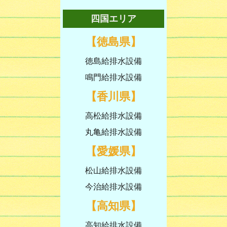
四国エリア
【徳島県】
徳島給排水設備
鳴門給排水設備
【香川県】
高松給排水設備
丸亀給排水設備
【愛媛県】
松山給排水設備
今治給排水設備
【高知県】
高知給排水設備