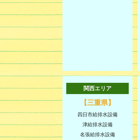
関西エリア
【三重県】
四日市給排水設備
津給排水設備
名張給排水設備