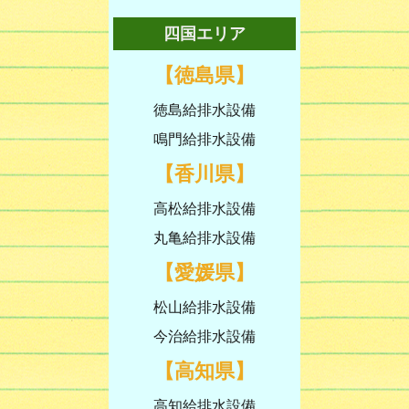
四国エリア
【徳島県】
徳島給排水設備
鳴門給排水設備
【香川県】
高松給排水設備
丸亀給排水設備
【愛媛県】
松山給排水設備
今治給排水設備
【高知県】
高知給排水設備