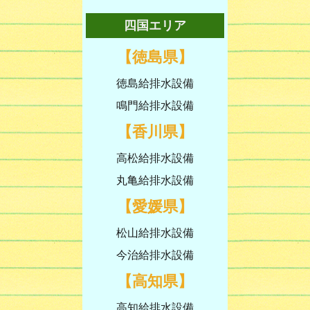
四国エリア
【徳島県】
徳島給排水設備
鳴門給排水設備
【香川県】
高松給排水設備
丸亀給排水設備
【愛媛県】
松山給排水設備
今治給排水設備
【高知県】
高知給排水設備