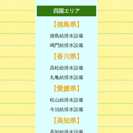
四国エリア
【徳島県】
徳島給排水設備
鳴門給排水設備
【香川県】
高松給排水設備
丸亀給排水設備
【愛媛県】
松山給排水設備
今治給排水設備
【高知県】
高知給排水設備