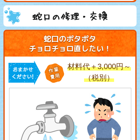
蛇口の修理・交換
蛇口のポタポタ
チョロチョロ直したい！
材料代＋3,000円～
（税別）