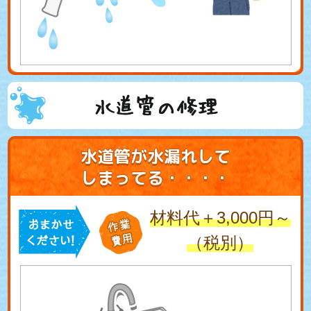
水道管の修理
水道管が水漏れして
しまってる・・・・
材料代＋3,000円～
（税別）