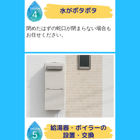
水がポタポタ
Trouble
4
閉めたはずの蛇口が閉まらない場合も
お任せください。
給湯器・ボイラーの
Trouble
5
設置・交換