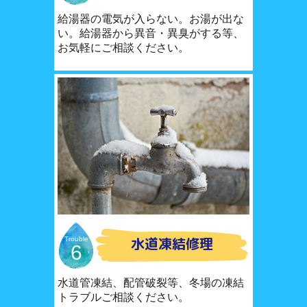
給湯器の電気が入らない。お湯が出な
い。給湯器から異音・異臭がする等、
お気軽にご相談ください。
水道凍結修理
Trouble
6
水道管凍結、配管破裂等、冬場の凍結
トラブルご相談ください。